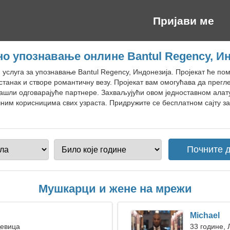
Пријави ме
о упознавање онлине Bantul Regency, И
н услуга за упознавање Bantul Regency, Индонезија. Пројекат ће по
танак и створе романтичну везу. Пројекат вам омогућава да прегл
нашли одговарајуће партнере. Захваљујући овом једноставном алат
чним корисницима свих узраста. Придружите се бесплатном сајту за
Мушкарци и жене на мрежи
Michael
Девица
33 године, 