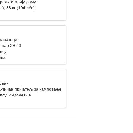
ражи старију даму
"), 88 кг (194 лбс)
 Близанци
 пар 39-43
ency
ика
 Ован
актичан пријатељ за камповање
ncy, Индонезија