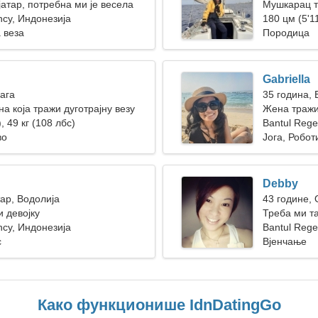
јатар, потребна ми је весела
Мушкарац т
ncy, Индонезија
180 цм (5'11
 веза
Породица
Gabriella
Вага
35 година,
а која тражи дуготрајну везу
Жена тражи
, 49 кг (108 лбс)
Bantul Reg
во
Јога, Робот
Debby
тар, Водолија
43 године,
 девојку
Треба ми т
ncy, Индонезија
Bantul Rege
с
Вјенчање
Како функционише IdnDatingGo