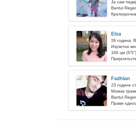
Ја сам педи
жена
Bantul Rege
Краткорочна
Elsa
26 година, 
Изузетна жен
165 цм (5'5")
Пријатељст
Fadhlan
23 године с
Момак тражи
Bantul Rege
Прави одно