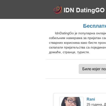
Бесплатн
IdnDatingGo је популарна онлај
озбиљним намерама за пријатан сас
стварних корисника како бисте про
склапати пријатељства са поједина
домаће, странце, туристе.
Rani
25 година, 