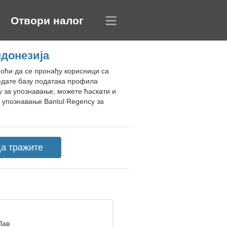
Отвори налог
ндонезија
моћи да се пронађу корисници са
едате базу података профила
у за упознавање, можете ћаскати и
 упознавање Bantul Regency за
Лав