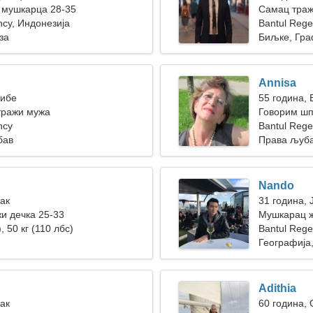
 мушкарца 28-35
Самац траж
ncy, Индонезија
Bantul Reg
за
Биљке, Гра
Annisa
Рибе
55 година, 
тражи мужа
Говорим шп
ncy
Bantul Rege
бав
Права љуб
Nando
Рак
31 година, 
жи дечка 25-33
Мушкарац ж
, 50 кг (110 лбс)
Bantul Reg
Географија
Adithia
Рак
60 година,