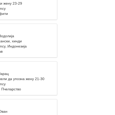
и жену 23-29
ency
фити
Водолија
ански, хинди
ncy, Индонезија
ав
Јарац
ели да упозна жену 21-30
ency
, Пчеларство
 Ован