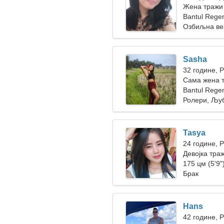
Жена тражи
Bantul Rege
Озбиљна ве
Sasha
32 године, 
Сама жена 
Bantul Rege
Ролери, Љу
Tasya
24 године, 
Девојка тра
175 цм (5'9")
Брак
Hans
42 године, 