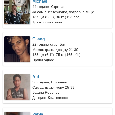
Michael
44 године, Стрелац
Ја сам анестезиолог, потребна ми је
фантастична жена
187 цм (6'2"), 90 кг (198 лбс)
Краткорочна веза
Gilang
22 година стар, Бик
Момак тражи девојку 21-30
183 цм (6'1"), 75 кг (165 лбс)
Прави однос
Afif
36 година, Близанци
Самац тражи жену 25-33
Batang Regency
Данцинг, Књижевност
Vania