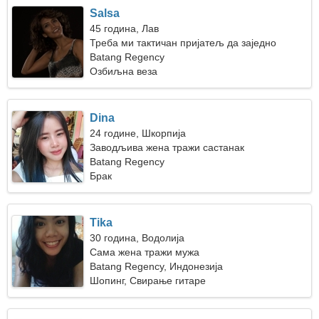
Salsa
45 година, Лав
Треба ми тактичан пријатељ да заједно
скијамо
Batang Regency
Озбиљна веза
Dina
24 године, Шкорпија
Заводљива жена тражи састанак
Batang Regency
Брак
Tika
30 година, Водолија
Сама жена тражи мужа
Batang Regency, Индонезија
Шопинг, Свирање гитаре