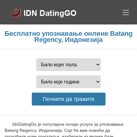
Бесплатно упознавање онлине Batang
Regency, Индонезија
IdnDatingGo је популарна онлајн услуга за упознавање
Batang Regency, Индонезија. Сајт ће вам помоћи да
пронађете нове пријатеље, изаберете из велике базе