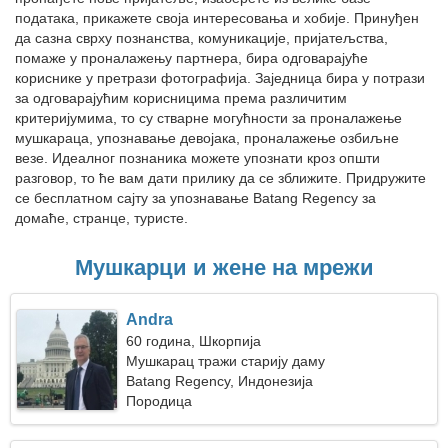
података, прикажете своја интересовања и хобије. Принуђен
да сазна сврху познанства, комуникације, пријатељства,
помаже у проналажењу партнера, бира одговарајуће
кориснике у претрази фотографија. Заједница бира у потрази
за одговарајућим корисницима према различитим
критеријумима, то су стварне могућности за проналажење
мушкараца, упознавање девојака, проналажење озбиљне
везе. Идеалног познаника можете упознати кроз општи
разговор, то ће вам дати прилику да се зближите. Придружите
се бесплатном сајту за упознавање Batang Regency за
домаће, странце, туристе.
Мушкарци и жене на мрежи
Andra
60 година, Шкорпија
Мушкарац тражи старију даму
Batang Regency, Индонезија
Породица