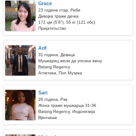
Grace
23 године стар, Рибе
Девојка тражи дечка
172 цм (5'8"), 55 кг (121 лбс)
Пријатељство
Arif
31 година, Девица
Мушкарац жели да упозна жену
Batang Regency
Атлетика, Поп Музика
Sari
26 година, Рак
Жена тражи мушкарца 31-36
Batang Regency, Индонезија
Вјенчање