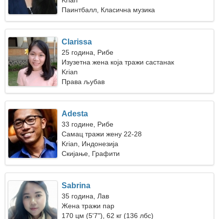
Krian
Паинтбалл, Класична музика
Clarissa
25 година, Рибе
Изузетна жена која тражи састанак
Krian
Права љубав
Adesta
33 године, Рибе
Самац тражи жену 22-28
Krian, Индонезија
Скијање, Графити
Sabrina
35 година, Лав
Жена тражи пар
170 цм (5'7"), 62 кг (136 лбс)