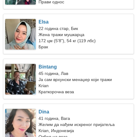
Прави однос
Elsa
22 година стар, Бик
Жена тражи мушкарца
172 цм (5'8"), 54 кг (119 лбс)
Брак
Bintang
45 година, Лав
Ја сам врхунски менаџер који тражи
страствену жену
Krian
Краткорочна веза
Dina
41 година, Вага
Желим да нађем искреног пријатеља
Krian, Индонезија
Озбиљна веза