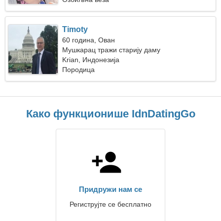
Timoty
60 година, Ован
Мушкарац тражи старију даму
Krian, Индонезија
Породица
Како функционише IdnDatingGo
Придружи нам се
Региструјте се бесплатно