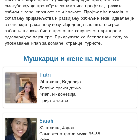
омогућавају да пронађете занимљиве профиле, тражите
озбиљне везе, упознате се и ћаскате. Пројекат ће помоћи у
склапању пријатељства и развијању озбиљне везе, идеалан је
за оне који траже нову везу. Заједница вас пита о сврси
забављања како бисте пронашли савршеног партнера и
одговарајуће партнере. Придружите се бесплатном сајту за
упознавање Krian за домаће, странце, туристе.
Мушкарци и жене на мрежи
Putri
24 године, Водолија
Девојка тражи дечка
Krian, Индонезија
Пријатељство
Sarah
31 година, Јарац
Сама жена тражи мужа 36-38