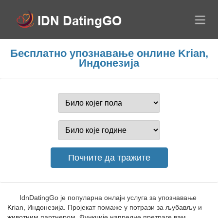
Бесплатно упознавање онлине Krian,
Индонезија
IdnDatingGo је популарна онлајн услуга за упознавање
Krian, Индонезија. Пројекат помаже у потрази за љубављу и
животним партнером. Функције напредне претраге вам