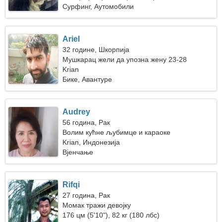
Сурфинг, Аутомобили
Ariel
32 године, Шкорпија
Мушкарац жели да упозна жену 23-28
Krian
Бике, Авантуре
Audrey
56 година, Рак
Волим кућне љубимце и караоке
Krian, Индонезија
Вјенчање
Rifqi
27 година, Рак
Момак тражи девојку
176 цм (5'10"), 82 кг (180 лбс)