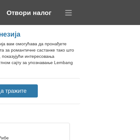
Отвори налог
незија
ија вам омогућава да пронађете
та за романтичне састанке тако што
, показујући интересовања
атном сајту за упознавање Lembang
Рибе