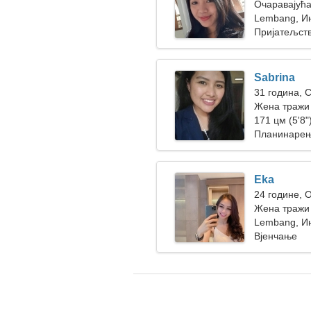
Очаравајућа
везу
Lembang, И
Пријатељст
Sabrina
31 година, 
Жена тражи 
171 цм (5'8")
Планинарењ
Eka
24 године, 
Жена тражи
Lembang, И
Вјенчање