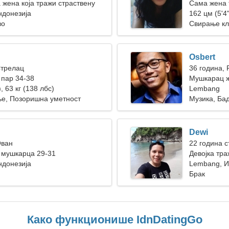
 жена која тражи страствену
Сама жена 
ндонезија
162 цм (5'4"
во
Свирање кл
Osbert
Стрелац
36 година, 
пар 34-38
Мушкарац ж
, 63 кг (138 лбс)
Lembang
е, Позоришна уметност
Музика, Ба
Dewi
Ован
22 година с
 мушкарца 29-31
Девојка тра
ндонезија
Lembang, И
Брак
Како функционише IdnDatingGo