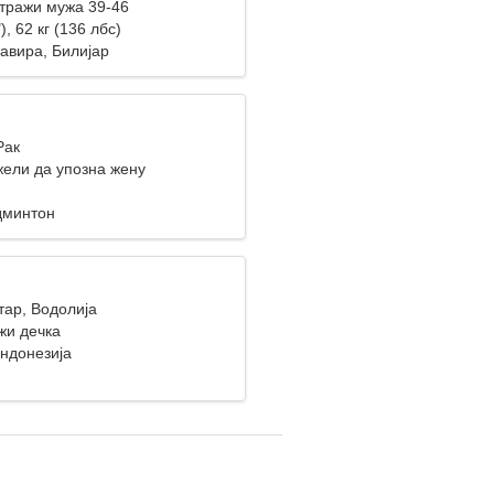
тражи мужа 39-46
), 62 кг (136 лбс)
авира, Билијар
Рак
ели да упозна жену
дминтон
тар, Водолија
жи дечка
ндонезија