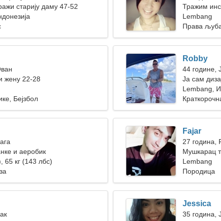
ажи старију даму 47-52
Тражим инс
ндонезија
Lembang
с
Права љуб
Robby
Ован
44 године, 
 жену 22-28
Ја сам диза
Lembang, И
ке, Бејзбол
Краткорочн
Fajar
Вага
27 година, 
нке и аеробик
Мушкарац т
, 65 кг (143 лбс)
Lembang
за
Породица
Jessica
Рак
35 година, 