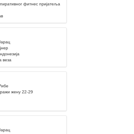
пиративног фитнес пријатеља
ав
Јарац
јнер
ндонезија
а веза
Рибе
ражи жену 22-29
Јарац