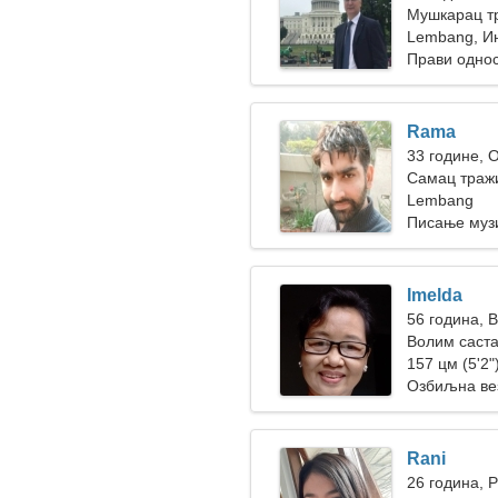
Мушкарац тр
Lembang, И
Прави одно
Rama
33 године, 
Самац тражи
Lembang
Писање музи
Imelda
56 година, 
Волим саста
157 цм (5'2")
Озбиљна ве
Rani
26 година, 