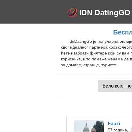
Беспл
IdnDatingGo је популарна онлај
свог идеалног партнера кроз флерт
ћете изабрати филтере који су вам 
корисника, што помаже женама да п
за домаће, странце, туристе.
Fauzi
57 година, 