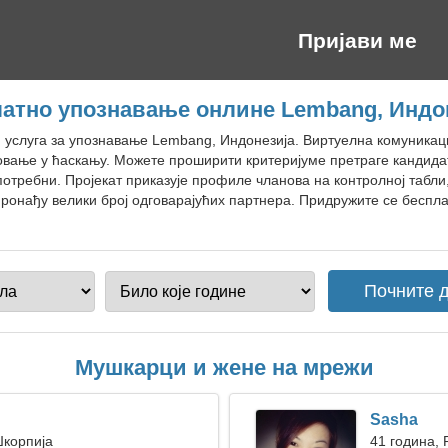
Пријави ме
атно упознавање онлине Lembang, Индо
н услуга за упознавање Lembang, Индонезија. Виртуелна комуникац
овање у ћаскању. Можете проширити критеријуме претраге кандида
потребни. Пројекат приказује профиле чланова на контролној табли
ронађу велики број одговарајућих партнера. Придружите се беспл
Мушкарци и жене на мрежи
Sasha
Шкорпија
41 година, 