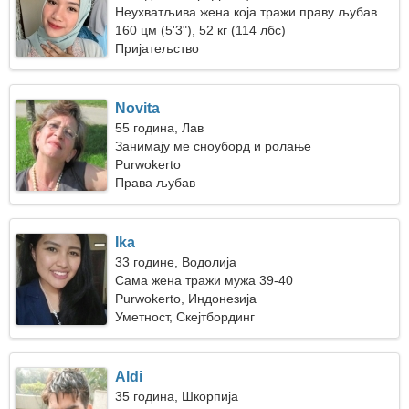
Неухватљива жена која тражи праву љубав
160 цм (5'3"), 52 кг (114 лбс)
Пријатељство
Novita
55 година, Лав
Занимају ме сноуборд и ролање
Purwokerto
Права љубав
Ika
33 године, Водолија
Сама жена тражи мужа 39-40
Purwokerto, Индонезија
Уметност, Скејтбординг
Aldi
35 година, Шкорпија