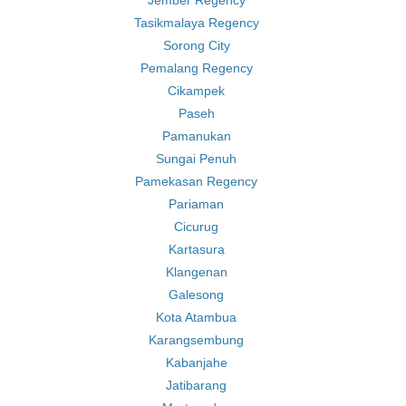
Jember Regency
Tasikmalaya Regency
Sorong City
Pemalang Regency
Cikampek
Paseh
Pamanukan
Sungai Penuh
Pamekasan Regency
Pariaman
Cicurug
Kartasura
Klangenan
Galesong
Kota Atambua
Karangsembung
Kabanjahe
Jatibarang