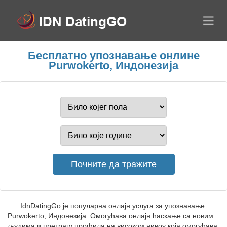
Бесплатно упознавање онлине
Purwokerto, Индонезија
IdnDatingGo је популарна онлајн услуга за упознавање
Purwokerto, Индонезија. Омогућава онлајн ћаскање са новим
људима и претрагу профила на високом нивоу која омогућава