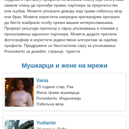
сваком члану да пронађе правог партнера за пријатељство
или љубав. Можете упознати девојку која тражи озбиљну везу
или брак. Можете користити напредне критеријуме претраге
да бисте изабрали особу према вашим интересовањима.
Пројекат укључује преписку у сврху упознавања и помаже у
проналажењу идеалног партнера. Можете додати прелепе
фотографије и користити јединствени алгоритам за одабир
профила. Придружите се бесплатном сајту за упознавање
Purwokerto за домаће, странце, туристе.
Мушкарци и жене на мрежи
Vania
23 године стар, Рак
Жена тражи мушкарца
Purwokerto, Индонезија
Озбиљна веза
Yudianto