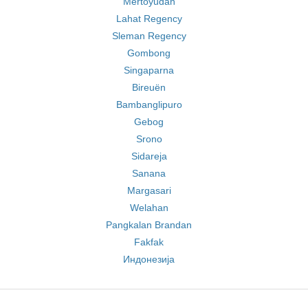
Mertoyudan
Lahat Regency
Sleman Regency
Gombong
Singaparna
Bireuën
Bambanglipuro
Gebog
Srono
Sidareja
Sanana
Margasari
Welahan
Pangkalan Brandan
Fakfak
Индонезија