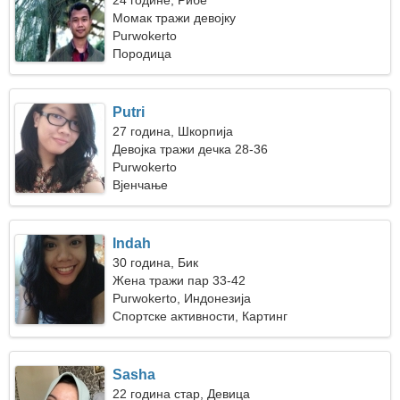
24 године, Рибе
Момак тражи девојку
Purwokerto
Породица
Putri
27 година, Шкорпија
Девојка тражи дечка 28-36
Purwokerto
Вјенчање
Indah
30 година, Бик
Жена тражи пар 33-42
Purwokerto, Индонезија
Спортске активности, Картинг
Sasha
22 година стар, Девица