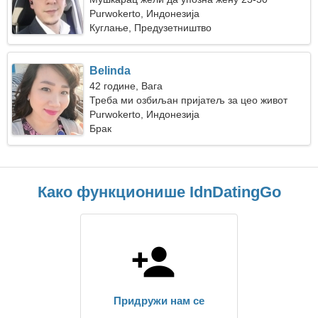
Purwokerto, Индонезија
Куглање, Предузетништво
Belinda
42 године, Вага
Треба ми озбиљан пријатељ за цео живот
Purwokerto, Индонезија
Брак
Како функционише IdnDatingGo
Придружи нам се