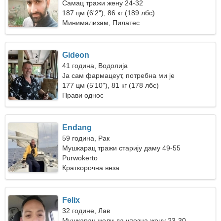
Самац тражи жену 24-32
187 цм (6'2"), 86 кг (189 лбс)
Минимализам, Пилатес
Gideon
41 година, Водолија
Ја сам фармацеут, потребна ми је
невероватна жена
177 цм (5'10"), 81 кг (178 лбс)
Прави однос
Endang
59 година, Рак
Мушкарац тражи старију даму 49-55
Purwokerto
Краткорочна веза
Felix
32 године, Лав
Мушкарац жели да упозна жену 23-30