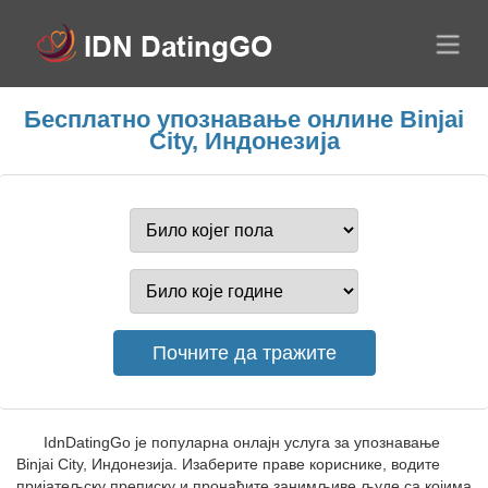
Бесплатно упознавање онлине Binjai
City, Индонезија
IdnDatingGo је популарна онлајн услуга за упознавање
Binjai City, Индонезија. Изаберите праве кориснике, водите
пријатељску преписку и пронађите занимљиве људе са којима