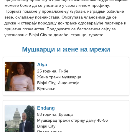
можете боље да се упознате у свом личном профилу.
Пројекат помаже у проналажењу љубави, изградњи озбиљне
везе, склапању познанстава. Омогућава члановима да се
друже и стварају породицу док траже одговарајуће партнере и
пријатна познанства. Придружите се бесплатном сајту за
упознавање Binjai City за домаће, странце, туристе.
Мушкарци и жене на мрежи
Alya
25 година, Рибе
Жена тражи мушкарца
Binjai City, Индонезија
Вјенчање
Endang
58 година, Девица
Мушкарац тражи старију даму 48-56
Binjai City