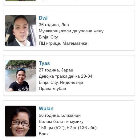
Dwi
36 година, Лав
Мушкарац жели да упозна жену
Binjai City
ПЦ игрице, Математика
Tyas
27 година, Јарац
Девојка тражи дечка 29-34
Binjai City, Индонезија
Права љубав
Wulan
56 година, Близанци
Волим балет и музику
156 цм (5'2"), 62 кг (136 лбс)
Брак