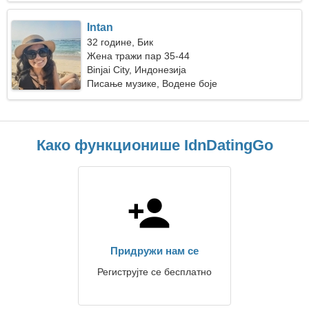
Intan
32 године, Бик
Жена тражи пар 35-44
Binjai City, Индонезија
Писање музике, Водене боје
Како функционише IdnDatingGo
Придружи нам се
Региструјте се бесплатно