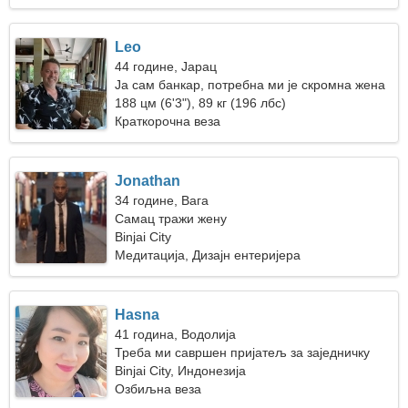
Leo
44 године, Јарац
Ја сам банкар, потребна ми је скромна жена
188 цм (6'3"), 89 кг (196 лбс)
Краткорочна веза
Jonathan
34 године, Вага
Самац тражи жену
Binjai City
Медитација, Дизајн ентеријера
Hasna
41 година, Водолија
Треба ми савршен пријатељ за заједничку
шетњу
Binjai City, Индонезија
Озбиљна веза