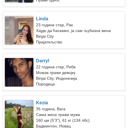
Прави однос
Linda
23 године стар, Рак
Хајде да ћаскамо, ја сам љубазна жена
Binjai City
Пријатељство
Darryl
22 година стар, Рибе
Момак тражи девојку
Binjai City, Индонезија
Породица
Kezia
35 година, Вага
Сама жена тражи мужа
160 цм (5'3"), 61 кг (134 лбс)
Бадминтон, Новац