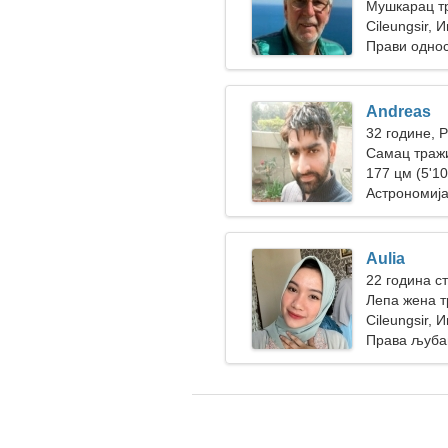
Мушкарац тр
Cileungsir, 
Прави одно
Andreas
32 године, 
Самац тражи
177 цм (5'10
Астрономија
Aulia
22 година с
Лепа жена 
Cileungsir, 
Права љуба