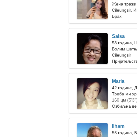
Жена тражи
Cileungsir, 
Брак
Salsa
58 година, 
Волим шетњ
Cileungsir
Пријатељст
Maria
42 године, 
Треба ми хр
160 цм (5'3")
Озбиљна ве
Ilham
55 година, 