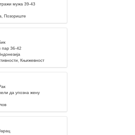
тражи мужа 39-43
а, Позориште
Бик
 пар 36-42
 Индонезија
ктивности, Књижевност
Рак
ели да упозна жену
лов
Јарац