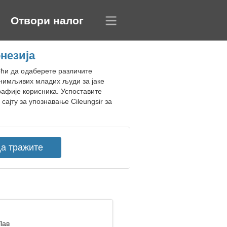
Отвори налог
незија
моћи да одаберете различите
анимљивих младих људи за јаке
рафије корисника. Успоставите
јту за упознавање Cileungsir за
Лав