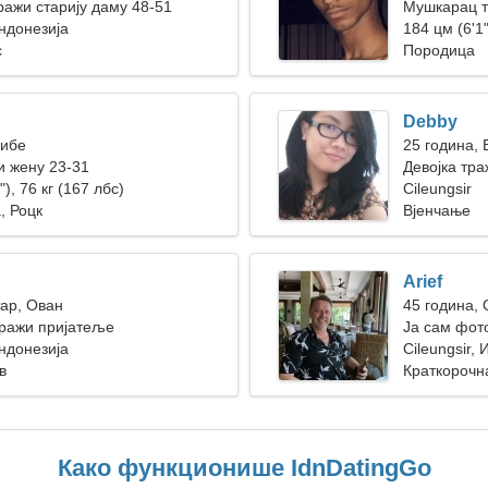
ажи старију даму 48-51
Мушкарац т
Индонезија
184 цм (6'1"
с
Породица
Debby
Рибе
25 година, 
 жену 23-31
Девојка тра
"), 76 кг (167 лбс)
Cileungsir
, Роцк
Вјенчање
Arief
тар, Ован
45 година,
тражи пријатеље
Ја сам фот
Индонезија
жену
Cileungsir,
в
Краткорочн
Како функционише IdnDatingGo