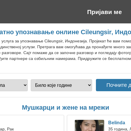
Пријави ме
атно упознавање онлине Cileungsir, Индо
 услуга за упознавање Cileungsir, Индонезија. Пројекат ће вам по
единственој услузи. Претрага вам омогућава да пронађете много з
е разговоре. Сајт помаже да се започне разговор и погледају фотог
ђите партнере са озбиљним намерама. Придружите се бесплатном са
Мушкарци и жене на мрежи
Belinda
ар, Рак
35 година, 