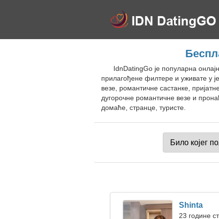
Беспл
IdnDatingGo је популарна онлајн
прилагођене филтере и уживате у ј
везе, романтичне састанке, пријатн
дугорочне романтичне везе и прона
домаће, странце, туристе.
Shinta
23 године ст