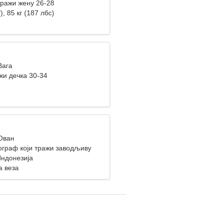
ражи жену 26-28
), 85 кг (187 лбс)
Вага
жи дечка 30-34
 Ован
ограф који тражи заводљиву
 Индонезија
а веза