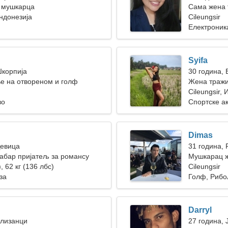
 мушкарца
Сама жена 
Индонезија
Cileungsir
Електроник
Syifa
Шкорпија
30 година, 
е на отвореном и голф
Жена тражи
Cileungsir,
во
Спортске а
Dimas
Девица
31 година, 
абар пријатељ за романсу
Мушкарац ж
, 62 кг (136 лбс)
Cileungsir
за
Голф, Рибо
Darryl
Близанци
27 година, 