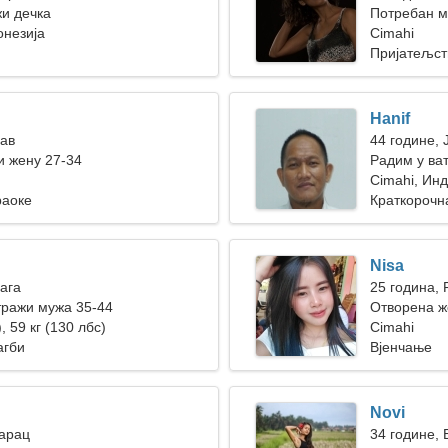
жи дечка
Потребан м
онезија
заједничку
Cimahi
Пријатељст
Hanif
Лав
44 године, 
 жену 27-34
Радим у ва
је сањива 
Cimahi, Инд
раоке
Краткорочн
Nisa
Вага
25 година, 
тражи мужа 35-44
Отворена ж
, 59 кг (130 лбс)
Cimahi
агби
Вјенчање
Novi
Јарац
34 године, 