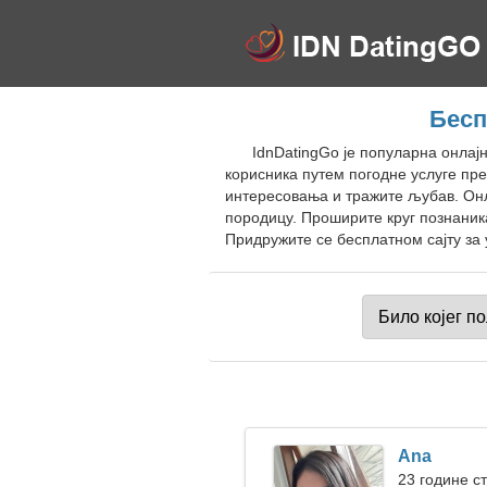
Бесп
IdnDatingGo је популарна онлај
корисника путем погодне услуге пре
интересовања и тражите љубав. Онл
породицу. Проширите круг познаника
Придружите се бесплатном сајту за 
Ana
23 године с