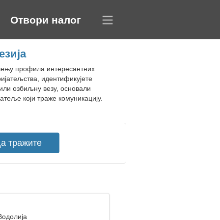
Отвори налог
езија
лажењу профила интересантних
ријатељства, идентификујете
или озбиљну везу, основали
атеље који траже комуникацију.
Водолија