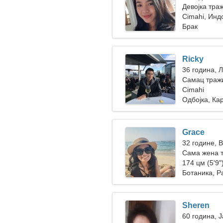
Девојка тра
Cimahi, Инд
Брак
Ricky
36 година, 
Самац тражи
Cimahi
Одбојка, Ка
Grace
32 године, 
Сама жена 
174 цм (5'9")
Ботаника, Р
Sheren
60 година, 