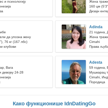
с и психологију
Жена тражи
онезија
160 цм (5'3"
за
Дизајн енте
Adinda
Рибе
21 година,
ели да упозна жену
Жена тражи
"), 76 кг (167 лбс)
Cimahi
и клубови
Права љуб
Adesta
ар, Вага
59 година, 
 девојку 24-28
Мушкарац т
онезија
Cimahi, Инд
с
Породица
Како функционише IdnDatingGo