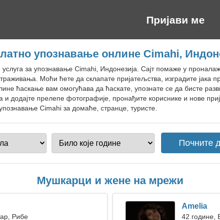
Пријави ме
латно упознавање онлине Cimahi, Индон
н услуга за упознавање Cimahi, Индонезија. Сајт помаже у прона
траживања. Моћи ћете да склапате пријатељства, изградите јака п
ине ћаскање вам омогућава да ћаскате, упознате се да бисте разв
 и додајте прелепе фотографије, пронађите кориснике и нове приј
упознавање Cimahi за домаће, странце, туристе.
Мушкарци и жене на мрежи
Amelia
тар, Рибе
42 године, 