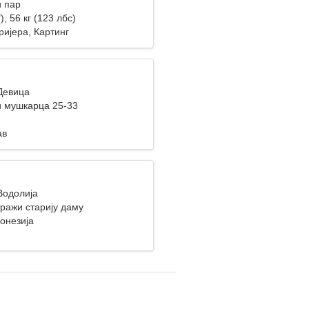
 пар
), 56 кг (123 лбс)
ријера, Картинг
 Девица
 мушкарца 25-33
ав
Водолија
ражи старију даму
онезија