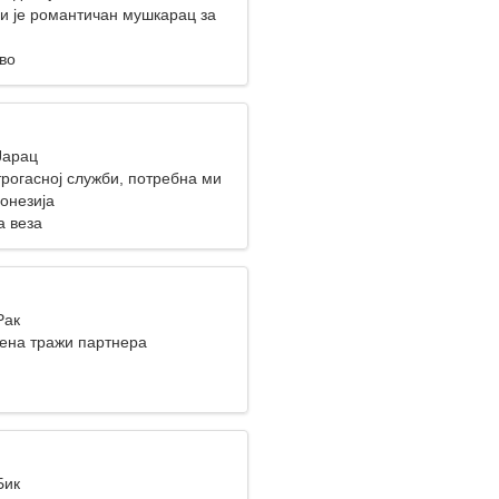
и је романтичан мушкарац за
 шетњу
во
Јарац
трогасној служби, потребна ми
жена
онезија
а веза
Рак
ена тражи партнера
Бик