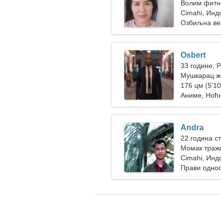
Волим фитне
Cimahi, Инд
Озбиљна ве
Osbert
33 године, 
Мушкарац ж
176 цм (5'10
Аниме, Ноћн
Andra
22 година ст
Момак тражи
Cimahi, Инд
Прави одно