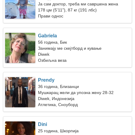
Ја сам доктор, треба ми савршена жена
178 цм (5'11"), 87 кг (191 лбс)
Прави однос
Gabriela
56 година, Бик
Занимају ме скејтборд и кување
Diwek
Озбиљна веза
Prendy
36 година, Близанци
Мушкарац жели да упозна жену 28-32
Diwek, Индонезија
Атлетика, Сноуборд
Dini
25 година, Шкорпија