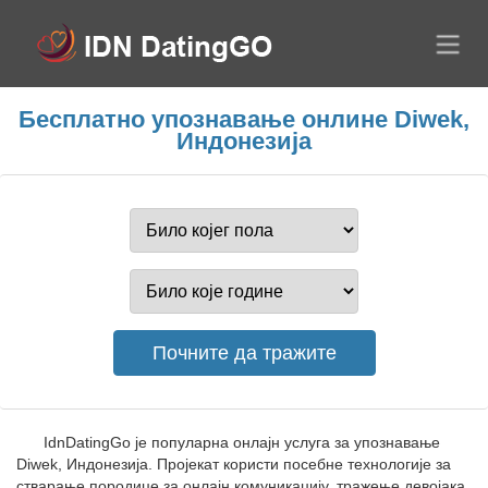
Бесплатно упознавање онлине Diwek,
Индонезија
IdnDatingGo је популарна онлајн услуга за упознавање
Diwek, Индонезија. Пројекат користи посебне технологије за
стварање породице за онлајн комуникацију, тражење девојака