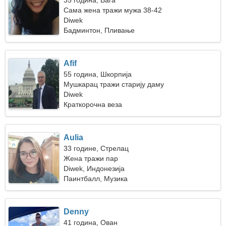
35 година, Вага
Сама жена тражи мужа 38-42
Diwek
Бадминтон, Пливање
Afif
55 година, Шкорпија
Мушкарац тражи старију даму
Diwek
Краткорочна веза
Aulia
33 године, Стрелац
Жена тражи пар
Diwek, Индонезија
Паинтбалл, Музика
Denny
41 година, Ован