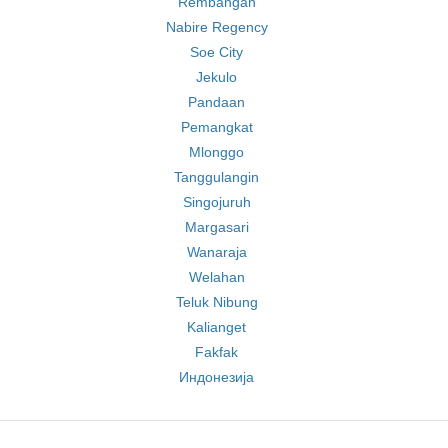
Rembangan
Nabire Regency
Soe City
Jekulo
Pandaan
Pemangkat
Mlonggo
Tanggulangin
Singojuruh
Margasari
Wanaraja
Welahan
Teluk Nibung
Kalianget
Fakfak
Индонезија