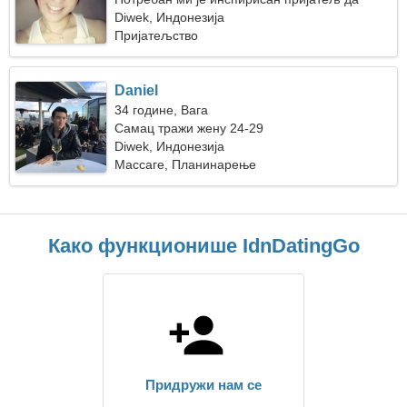
заједно пешачимо
Diwek, Индонезија
Пријатељство
Daniel
34 године, Вага
Самац тражи жену 24-29
Diwek, Индонезија
Массаге, Планинарење
Како функционише IdnDatingGo
Придружи нам се