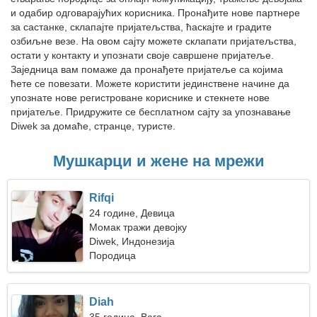
и одабир одговарајућих корисника. Пронађите нове партнере
за састанке, склапајте пријатељства, ћаскајте и градите
озбиљне везе. На овом сајту можете склапати пријатељства,
остати у контакту и упознати своје савршене пријатеље.
Заједница вам помаже да пронађете пријатеље са којима
ћете се повезати. Можете користити јединствене начине да
упознате нове регистроване кориснике и стекнете нове
пријатеље. Придружите се бесплатном сајту за упознавање
Diwek за домаће, странце, туристе.
Мушкарци и жене на мрежи
Rifqi
24 године, Девица
Момак тражи девојку
Diwek, Индонезија
Породица
Diah