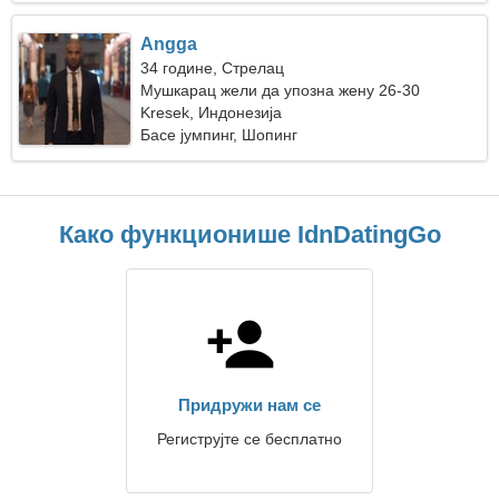
Angga
34 године, Стрелац
Мушкарац жели да упозна жену 26-30
Kresek, Индонезија
Басе јумпинг, Шопинг
Како функционише IdnDatingGo
Придружи нам се
Региструјте се бесплатно