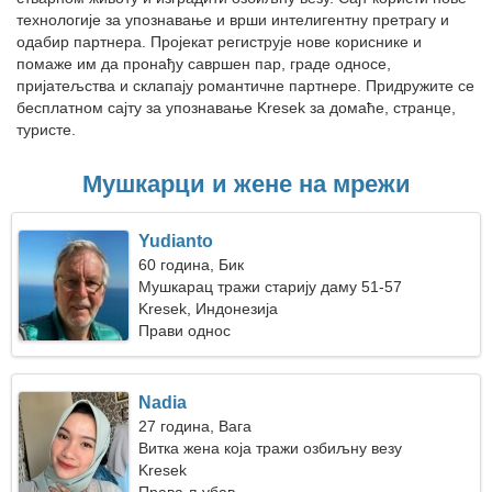
технологије за упознавање и врши интелигентну претрагу и
одабир партнера. Пројекат региструје нове кориснике и
помаже им да пронађу савршен пар, граде односе,
пријатељства и склапају романтичне партнере. Придружите се
бесплатном сајту за упознавање Kresek за домаће, странце,
туристе.
Мушкарци и жене на мрежи
Yudianto
60 година, Бик
Мушкарац тражи старију даму 51-57
Kresek, Индонезија
Прави однос
Nadia
27 година, Вага
Витка жена која тражи озбиљну везу
Kresek