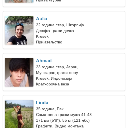
Права љубав
Aulia
22 година стар, Шкорпија
Девојка тражи дечка
Kresek
Пријатељство
Ahmad
23 године стар, Јарац
Мушкарац тражи жену
Kresek, Индонезија
Краткорочна веза
Linda
35 година, Рак
Сама жена тражи мужа 41-43
171 цм (5'8"), 55 кг (121 лбс)
Графити, Видео монтажа