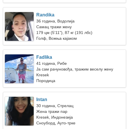
Randika
36 година, Водолија
Самац тражи жену
179 цм (5'11"), 87 кг (191 лбс)
Голф, Вожња кајаком
Fadlika
41 година, Рибе
Ја сам рачуновођа, тражим веселу жену
Kresek
Породица
Intan
30 година, Стрелац
Жена тражи пар
Kresek, Индонезија
Сноуборд, Ауто-трке