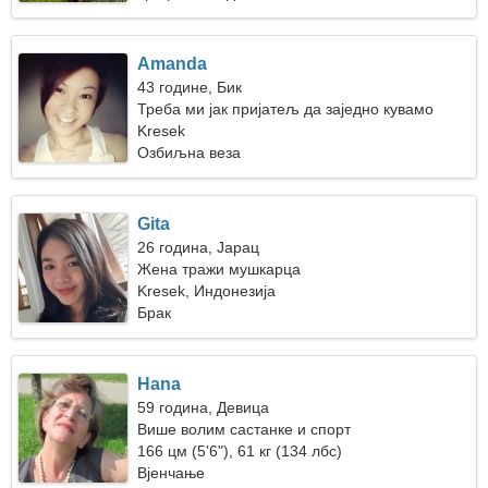
Amanda
43 године, Бик
Треба ми јак пријатељ да заједно кувамо
Kresek
Озбиљна веза
Gita
26 година, Јарац
Жена тражи мушкарца
Kresek, Индонезија
Брак
Hana
59 година, Девица
Више волим састанке и спорт
166 цм (5'6"), 61 кг (134 лбс)
Вјенчање