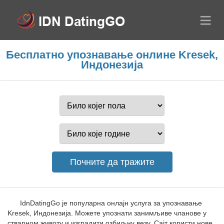
Бесплатно упознавање онлине Kresek,
Индонезија
IdnDatingGo је популарна онлајн услуга за упознавање
Kresek, Индонезија. Можете упознати занимљиве чланове у
стварном животу и изградити озбиљну везу. Сајт користи нове