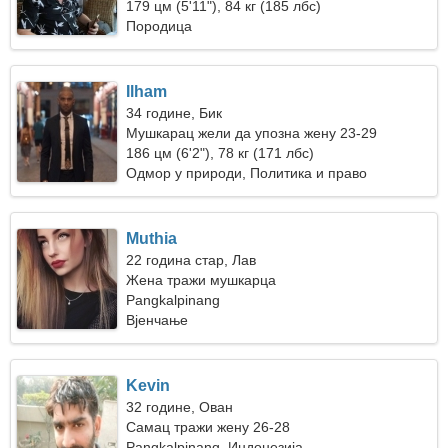
жена
179 цм (5'11"), 84 кг (185 лбс)
Породица
Ilham
34 године, Бик
Мушкарац жели да упозна жену 23-29
186 цм (6'2"), 78 кг (171 лбс)
Одмор у природи, Политика и право
Muthia
22 година стар, Лав
Жена тражи мушкарца
Pangkalpinang
Вјенчање
Kevin
32 године, Ован
Самац тражи жену 26-28
Pangkalpinang, Индонезија