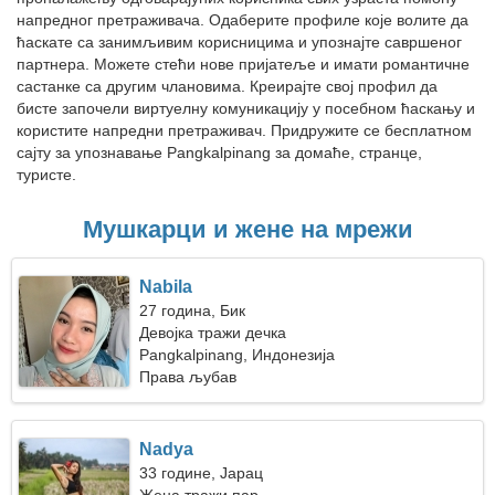
напредног претраживача. Одаберите профиле које волите да
ћаскате са занимљивим корисницима и упознајте савршеног
партнера. Можете стећи нове пријатеље и имати романтичне
састанке са другим члановима. Креирајте свој профил да
бисте започели виртуелну комуникацију у посебном ћаскању и
користите напредни претраживач. Придружите се бесплатном
сајту за упознавање Pangkalpinang за домаће, странце,
туристе.
Мушкарци и жене на мрежи
Nabila
27 година, Бик
Девојка тражи дечка
Pangkalpinang, Индонезија
Права љубав
Nadya
33 године, Јарац