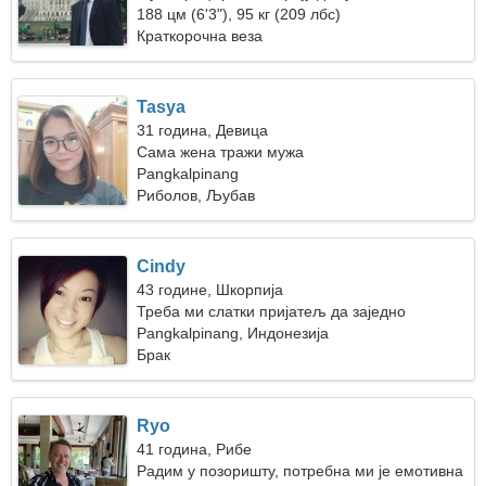
188 цм (6'3"), 95 кг (209 лбс)
Краткорочна веза
Tasya
31 година, Девица
Сама жена тражи мужа
Pangkalpinang
Риболов, Љубав
Cindy
43 године, Шкорпија
Треба ми слатки пријатељ да заједно
плешемо
Pangkalpinang, Индонезија
Брак
Ryo
41 година, Рибе
Радим у позоришту, потребна ми је емотивна