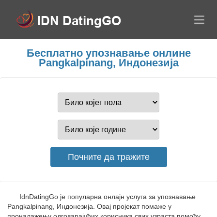
Бесплатно упознавање онлине
Pangkalpinang, Индонезија
IdnDatingGo је популарна онлајн услуга за упознавање
Pangkalpinang, Индонезија. Овај пројекат помаже у
проналажењу одговарајућих корисника свих узраста помоћу