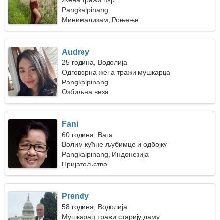
Жена тражи пар
Pangkalpinang
Минимализам, Роњење
Audrey
25 година, Водолија
Одговорна жена тражи мушкарца
Pangkalpinang
Озбиљна веза
Fani
60 година, Вага
Волим кућне љубимце и одбојку
Pangkalpinang, Индонезија
Пријатељство
Prendy
58 година, Водолија
Мушкарац тражи старију даму