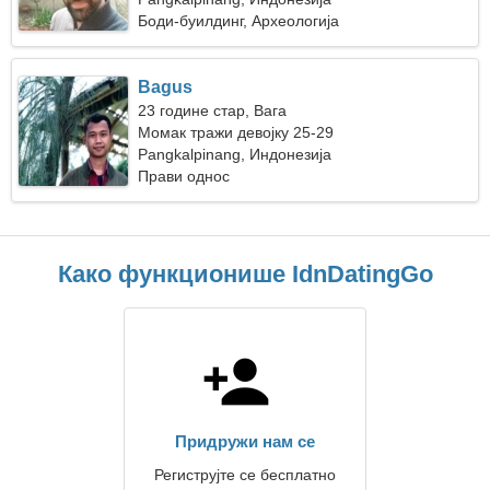
Боди-буилдинг, Археологија
Bagus
23 године стар, Вага
Момак тражи девојку 25-29
Pangkalpinang, Индонезија
Прави однос
Како функционише IdnDatingGo
Придружи нам се
Региструјте се бесплатно