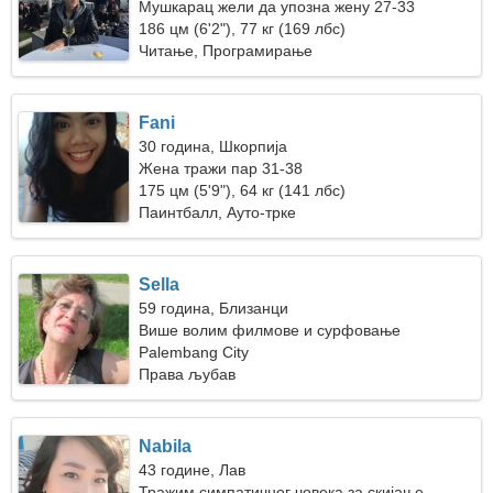
Мушкарац жели да упозна жену 27-33
186 цм (6'2"), 77 кг (169 лбс)
Читање, Програмирање
Fani
30 година, Шкорпија
Жена тражи пар 31-38
175 цм (5'9"), 64 кг (141 лбс)
Паинтбалл, Ауто-трке
Sella
59 година, Близанци
Више волим филмове и сурфовање
Palembang City
Права љубав
Nabila
43 године, Лав
Тражим симпатичног човека за скијање