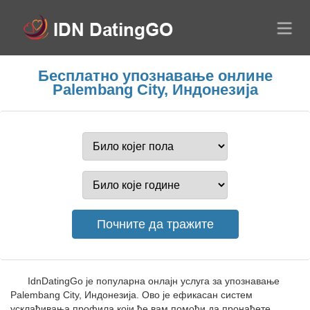
Бесплатно упознавање онлине
Palembang City, Индонезија
IdnDatingGo је популарна онлајн услуга за упознавање
Palembang City, Индонезија. Ово је ефикасан систем
усклађивања профила који ће вам помоћи да пронађете