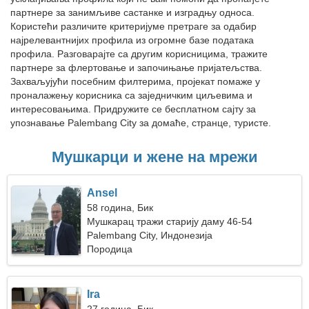
партнере за занимљиве састанке и изградњу односа.
Користећи различите критеријуме претраге за одабир
најрелевантнијих профила из огромне базе података
профила. Разговарајте са другим корисницима, тражите
партнере за флертовање и започињање пријатељства.
Захваљујући посебним филтерима, пројекат помаже у
проналажењу корисника са заједничким циљевима и
интересовањима. Придружите се бесплатном сајту за
упознавање Palembang City за домаће, странце, туристе.
Мушкарци и жене на мрежи
Ansel
58 година, Бик
Мушкарац тражи старију даму 46-54
Palembang City, Индонезија
Породица
Ira