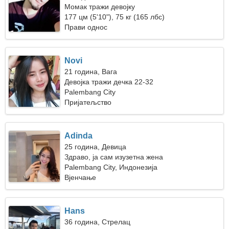
Момак тражи девојку
177 цм (5'10"), 75 кг (165 лбс)
Прави однос
Novi
21 година, Вага
Девојка тражи дечка 22-32
Palembang City
Пријатељство
Adinda
25 година, Девица
Здраво, ја сам изузетна жена
Palembang City, Индонезија
Вјенчање
Hans
36 година, Стрелац