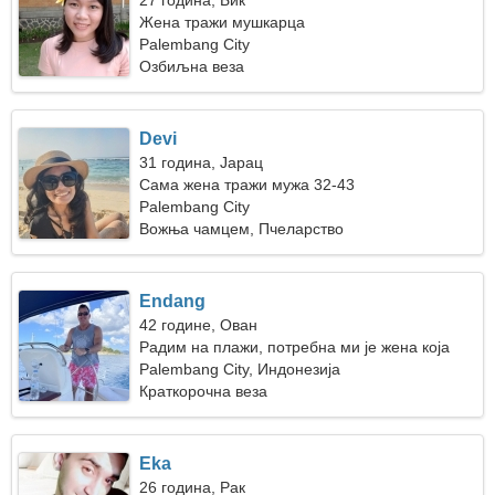
27 година, Бик
Жена тражи мушкарца
Palembang City
Озбиљна веза
Devi
31 година, Јарац
Сама жена тражи мужа 32-43
Palembang City
Вожња чамцем, Пчеларство
Endang
42 године, Ован
Радим на плажи, потребна ми је жена која
сања
Palembang City, Индонезија
Краткорочна веза
Eka
26 година, Рак