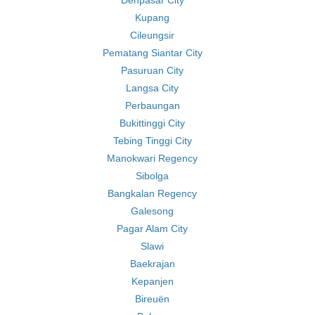
Denpasar City
Kupang
Cileungsir
Pematang Siantar City
Pasuruan City
Langsa City
Perbaungan
Bukittinggi City
Tebing Tinggi City
Manokwari Regency
Sibolga
Bangkalan Regency
Galesong
Pagar Alam City
Slawi
Baekrajan
Kepanjen
Bireuën