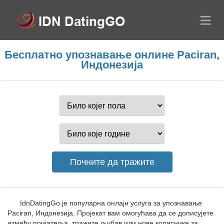
Бесплатно упознавање онлине Paciran,
Индонезија
IdnDatingGo је популарна онлајн услуга за упознавање
Paciran, Индонезија. Пројекат вам омогућава да се дописујете
између пријатеља, тражите љубав или нове кориснике за