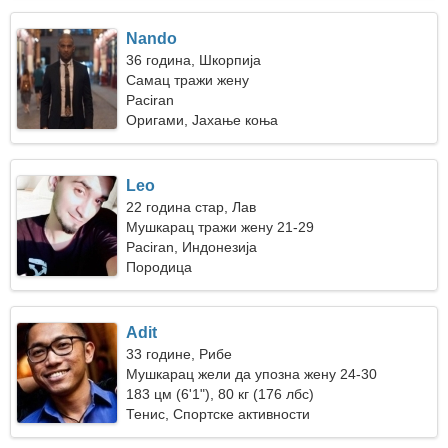
Nando
36 година, Шкорпија
Самац тражи жену
Paciran
Оригами, Јахање коња
Leo
22 година стар, Лав
Мушкарац тражи жену 21-29
Paciran, Индонезија
Породица
Adit
33 године, Рибе
Мушкарац жели да упозна жену 24-30
183 цм (6'1"), 80 кг (176 лбс)
Тенис, Спортске активности