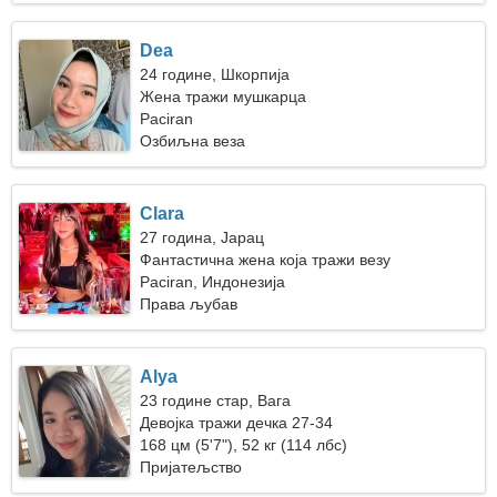
Dea
24 године, Шкорпија
Жена тражи мушкарца
Paciran
Озбиљна веза
Clara
27 година, Јарац
Фантастична жена која тражи везу
Paciran, Индонезија
Права љубав
Alya
23 године стар, Вага
Девојка тражи дечка 27-34
168 цм (5'7"), 52 кг (114 лбс)
Пријатељство