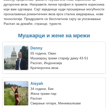
дугорочне везе. Направите лични профил и тражите корисника
који вам одговара. Сајт заједнице нуди проширење могућности
проналажења романтичних веза кроз стална ажурирања, нове
технологије. Придружите се бесплатном сајту за упознавање
Paciran за домаће, странце, туристе.
Мушкарци и жене на мрежи
Denny
55 година, Ован
Мушкарац тражи старију даму 43-51
Paciran, Индонезија
Краткорочна веза
Aisyah
34 године, Бик
Жена тражи пар
Paciran
Свирање гитаре, Минимализам