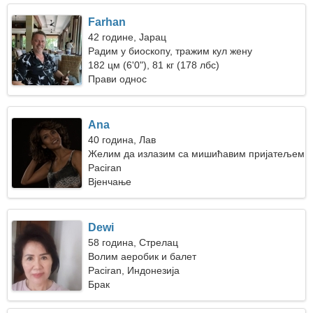
Farhan
42 године, Јарац
Радим у биоскопу, тражим кул жену
182 цм (6'0"), 81 кг (178 лбс)
Прави однос
Ana
40 година, Лав
Желим да излазим са мишићавим пријатељем
Paciran
Вјенчање
Dewi
58 година, Стрелац
Волим аеробик и балет
Paciran, Индонезија
Брак