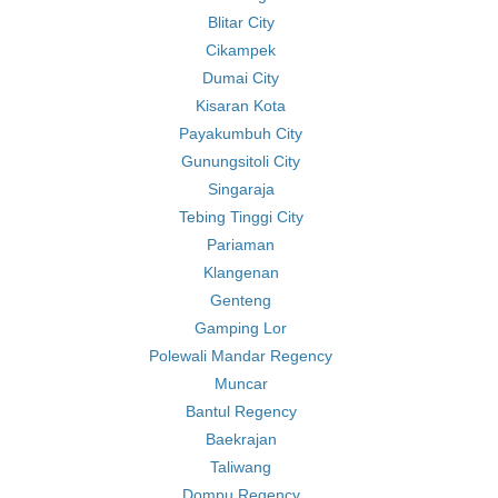
Blitar City
Cikampek
Dumai City
Kisaran Kota
Payakumbuh City
Gunungsitoli City
Singaraja
Tebing Tinggi City
Pariaman
Klangenan
Genteng
Gamping Lor
Polewali Mandar Regency
Muncar
Bantul Regency
Baekrajan
Taliwang
Dompu Regency