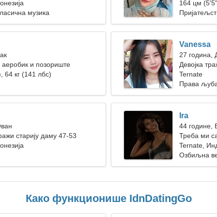
донезија
164 цм (5'5"
Класична музика
Пријатељст
Vanessa
Рак
27 година,
 аеробик и позориште
Девојка тра
, 64 кг (141 лбс)
Ternate
Права љуб
Ira
Ован
44 године,
ажи старију даму 47-53
Треба ми с
донезија
Ternate, Ин
Озбиљна в
Како функционише IdnDatingGo