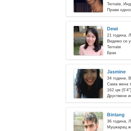
Ternate, Ин
Прави одно
Dewi
21 година, 
Видимо се у
Ternate
Брак
Jasmine
34 године, 
Сама жена 
162 цм (5'4")
Друствене и
Bintang
36 година, 
Мушкарац же