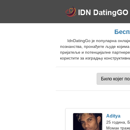
Бесп
IdnDatingGo је популарна онлај
познанства, пронађете људе којима
пријатеље и потенцијалне партнере
користити за изградњу конструктивн
Aditya
25 година, 
Момак тражи