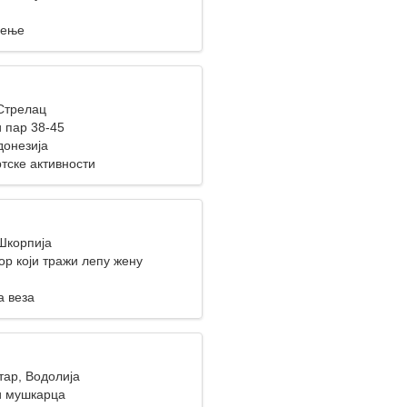
рење
 Стрелац
 пар 38-45
донезија
тске активности
 Шкорпија
ор који тражи лепу жену
а веза
тар, Водолија
и мушкарца