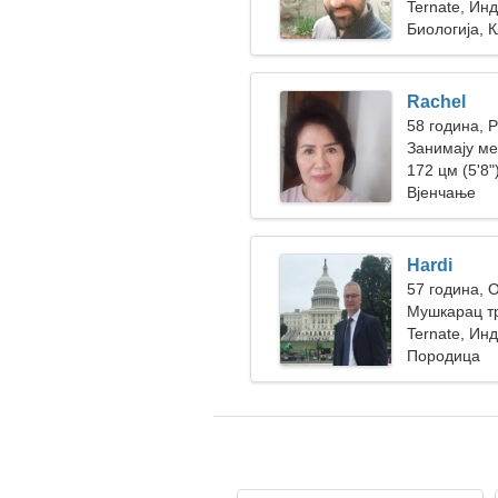
Ternate, Ин
Биологија, 
Rachel
58 година, 
Занимају ме
172 цм (5'8")
Вјенчање
Hardi
57 година, 
Мушкарац тр
Ternate, Ин
Породица