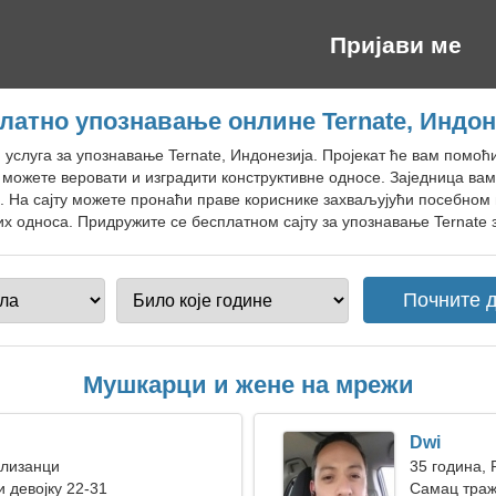
Пријави ме
латно упознавање онлине Ternate, Индон
н услуга за упознавање Ternate, Индонезија. Пројекат ће вам помо
 можете веровати и изградити конструктивне односе. Заједница ва
. На сајту можете пронаћи праве кориснике захваљујући посебном
их односа. Придружите се бесплатном сајту за упознавање Ternate з
Мушкарци и жене на мрежи
Dwi
Близанци
35 година, 
 девојку 22-31
Самац траж