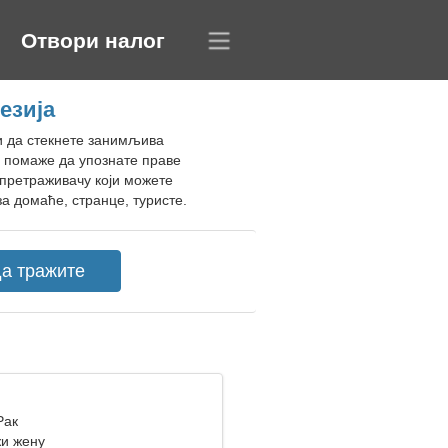
Отвори налог
езија
ћи да стекнете занимљива
м помаже да упознате праве
 претраживачу који можете
а домаће, странце, туристе.
Рак
и жену