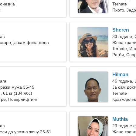
донезија
Ternate
с
Пхото, Јед
Sheren
Лав
33 године,
скоро, ја сам фина жена
Жена тражи
Ternate, Ин
Рагби, Спор
Hilman
Вага
46 година,
тражи мужа 35-45
Ја сам докт
, 61 кг (134 лбс)
Ternate
гре, Поверлифтинг
Краткорочн
Muthia
Лав
23 године с
ли да упозна жену 26-31
Жена траж