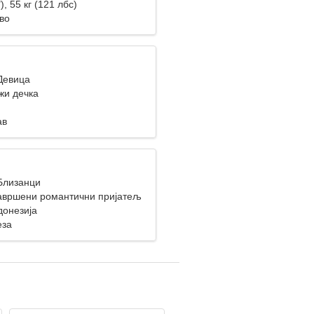
), 55 кг (121 лбс)
во
 Девица
жи дечка
ав
 Близанци
авршени романтични пријатељ
донезија
еза